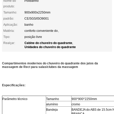
Nome do
Polibanho
produto:
Tamanho:
900x900x2250mm
padrão:
CE/SGS/ISO9001
Aplicação:
banho
Matéria:
conforto conveniente do、
Tipo:
posição livre
Cabine do chuveiro do quadrante
Realçar:
,
Unidades do chuveiro do quadrante
Compartimentos modernos do chuveiro do quadrante dos jatos da
massagem de Rect para salas/clubes da massagem
Especificações:
Parâmetro técnico
Tamanho
900*900*2250mm
alumínio
cromo
Bandeja
BANDEJA
do
ABS de
15.5cm 
BRANCA