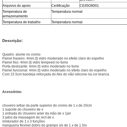
Arquivos do apoio
Certificação
CE/ISO9001
Temperatura de
Temperatura normal
armazenamento
Temperatura de trabalho
Temperatura normal
Descrição:
Quadro: alume no cromo
Painel traseiro: 4mm (t) vidro moderado no efeito claro do espelho
Painel fixo: 4mm (t) vidro tempeed no fumo
Porta deslizante: 4mm (t) vidro moderado no fumo
Painel funcional: 4mm (t) vidro moderado no efeito claro do espelho
Com 15.5cm bandeja reforçada do Abs do não-silicone na cor branca
Acessórios:
chuveiro w/bar da parte superior do cromo de 1 x de 20cm
1 suporte do chuveiro de x
1 entrada do chuveiro w/air da mão de x 1jet
3 jatos da massagem do rect de x
misturador de 1 x 3 funções
mangueira flexível dobro do grampo s/s de 1 x de 1.5m