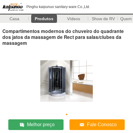
Pinghu kaipunuo sanitary ware Co.,Ltd.
Casa
Produtos
Vídeos
Show de RV
Quem
Compartimentos modernos do chuveiro do quadrante
dos jatos da massagem de Rect para salas/clubes da
massagem
Melhor preço
Fale Conosco