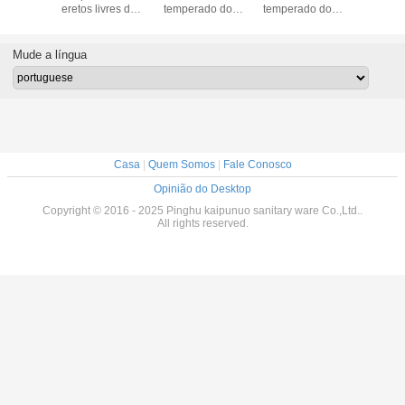
ado do
eretos livres do
temperado do
temperado do
quadra
a liga de
chuveiro do
quadro da liga de
quadro da liga de
indepen
nio de
quadrante com
alumínio de Cirle
alumínio de Cirle
com painel
*2150mm
vidro moderado
900*900*2150mm
900*900*2150mm
vidro tem
Mude a língua
transparente
transpa
fixaram o alumínio
preto do painel
Casa
|
Quem Somos
|
Fale Conosco
Opinião do Desktop
Copyright © 2016 - 2025 Pinghu kaipunuo sanitary ware Co.,Ltd..
All rights reserved.