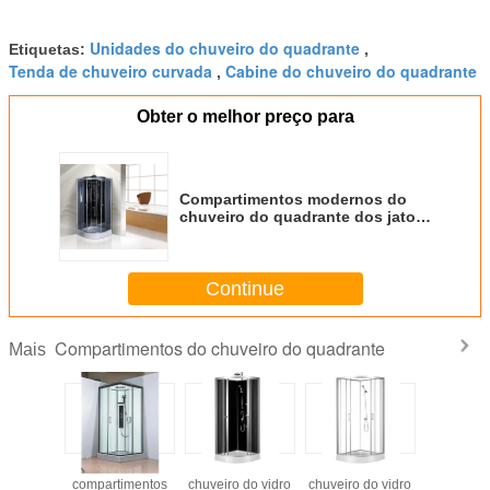
Unidades do chuveiro do quadrante
Etiquetas:
,
Tenda de chuveiro curvada
Cabine do chuveiro do quadrante
,
Obter o melhor preço para
Compartimentos modernos do
chuveiro do quadrante dos jatos
da massagem de Rect para
salas/clubes da massagem
Continue
Compartimentos do chuveiro do quadrante
Mais
preta do
Os
Cabine do
Cabine do
Cubico
 do vidro
compartimentos
chuveiro do vidro
chuveiro do vidro
chuve