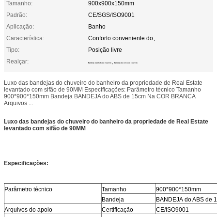
Tamanho:
900x900x150mm
Padrão:
CE/SGS/ISO9001
Aplicação:
Banho
Característica:
Conforto conveniente do、
Tipo:
Posição livre
Realçar:
,
Bandeja nivelada do chuveiro
Bandeja do cerco do chuveiro
Luxo das bandejas do chuveiro do banheiro da propriedade de Real Estate
levantado com sifão de 90MM Especificações: Parâmetro técnico Tamanho
900*900*150mm Bandeja BANDEJA do ABS de 15cm Na COR BRANCA
Arquivos ...
Luxo das bandejas do chuveiro do banheiro da propriedade de Real Estate
levantado com sifão de 90MM
Especificações:
Parâmetro técnico
Tamanho
900*900*150mm
Bandeja
BANDEJA do ABS de
1
Arquivos do apoio
Certificação
CE/ISO9001