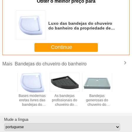
Obter o melhor preço para
Luxo das bandejas do chuveiro
do banheiro da propriedade de
Real Estate levantado com sifão
de 90MM
Continue
Bandejas do chuveiro do banheiro
Mais
9001
Bases modernas
As bandejas
Bandejas
Material d
e branco
eretas livres das
profissionais do
generosas do
composto a
ável da
bandejas do
chuveiro do
chuveiro do
reforçado
a 900 x
chuveiro do
banheiro do
banheiro
x 1000 A
chuveiro
banheiro 800 x
tamanho feito sob
armazenamento
chuveiro 
nheiro
800 para hotéis
encomenda,
da temperatura do
ajustá
Mude a língua
ção do GV
avaliados da
circundam bases
Normal 800 x
estrela
retangulares do
1200
chuveiro