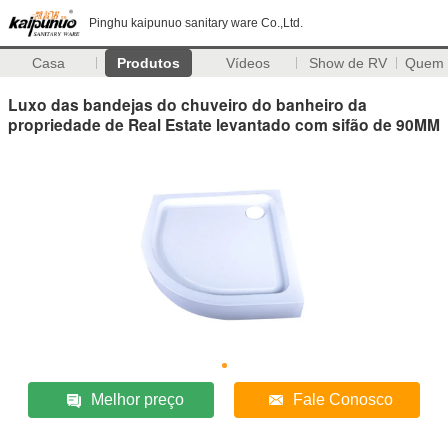
Pinghu kaipunuo sanitary ware Co.,Ltd.
Casa
Produtos
Vídeos
Show de RV
Quem
Luxo das bandejas do chuveiro do banheiro da
propriedade de Real Estate levantado com sifão de 90MM
Melhor preço
Fale Conosco