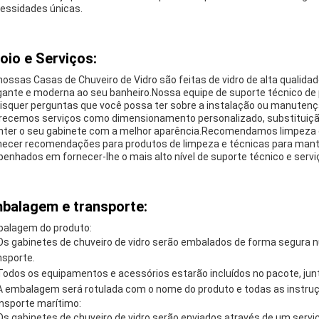
essidades únicas.
oio e Serviços:
nossas Casas de Chuveiro de Vidro são feitas de vidro de alta qualida
gante e moderna ao seu banheiro.Nossa equipe de suporte técnico de 
isquer perguntas que você possa ter sobre a instalação ou manuten
recemos serviços como dimensionamento personalizado, substituição
ter o seu gabinete com a melhor aparência.Recomendamos limpeza 
necer recomendações para produtos de limpeza e técnicas para man
enhados em fornecer-lhe o mais alto nível de suporte técnico e servi
balagem e transporte:
alagem do produto:
Os gabinetes de chuveiro de vidro serão embalados de forma segura n
nsporte.
Todos os equipamentos e acessórios estarão incluídos no pacote, ju
A embalagem será rotulada com o nome do produto e todas as instru
nsporte marítimo:
Os gabinetes de chuveiro de vidro serão enviados através de um serviço