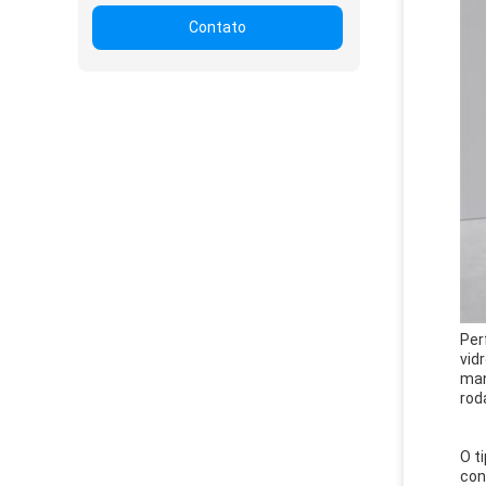
Contato
Perf
vid
man
rod
O t
con