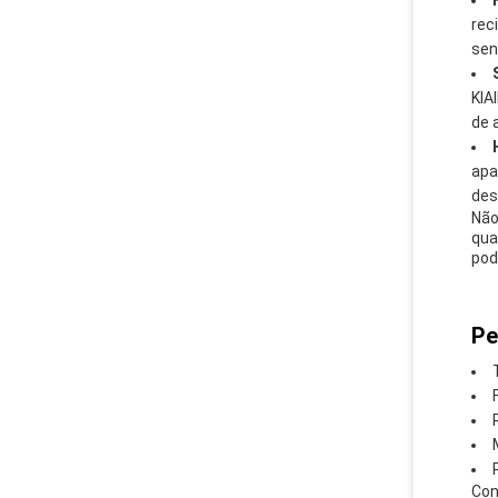
rec
sen
KIA
de 
apa
des
Não
qua
pod
Pe
Con