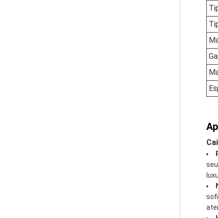
Ti
Ti
Ma
Ga
Ma
Es
Ap
Cai
seu
lux
sof
ate