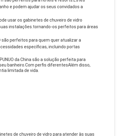
 são perfeitos para hotéis e resorts.Estes
banho e podem ajudar os seus convidados a
ode usar os gabinetes de chuveiro de vidro
 suas instalações.tornando-os perfeitos para áreas
 são perfeitos para quem quer atualizar a
ecessidades específicas, incluindo portas
AIPUNUO da China são a solução perfeita para
 seu banheiro.Com perfis diferentesAlém disso,
ia limitada de vida.
netes de chuveiro de vidro para atender às suas