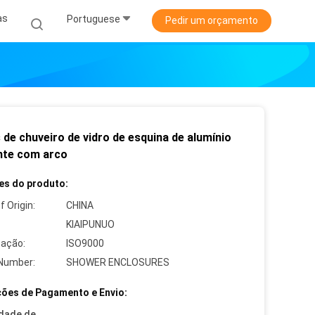
as
Portuguese
Pedir um orçamento
de chuveiro de vidro de esquina de alumínio
nte com arco
es do produto:
f Origin:
CHINA
KIAIPUNUO
cação:
ISO9000
Number:
SHOWER ENCLOSURES
ões de Pagamento e Envio:
dade de