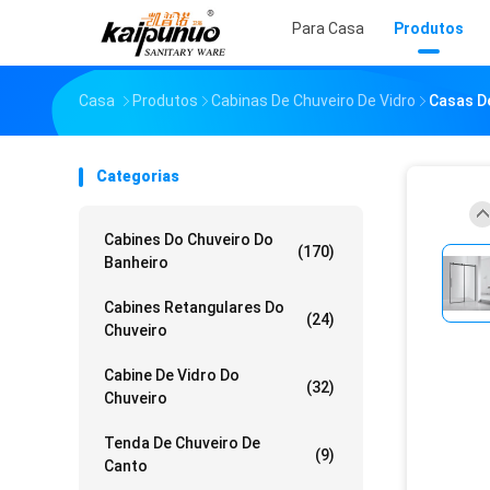
Para Casa
Produtos
Casa
Produtos
Cabinas De Chuveiro De Vidro
Casas De
Categorias
Cabines Do Chuveiro Do
(170)
Banheiro
Cabines Retangulares Do
(24)
Chuveiro
Cabine De Vidro Do
(32)
Chuveiro
Tenda De Chuveiro De
(9)
Canto