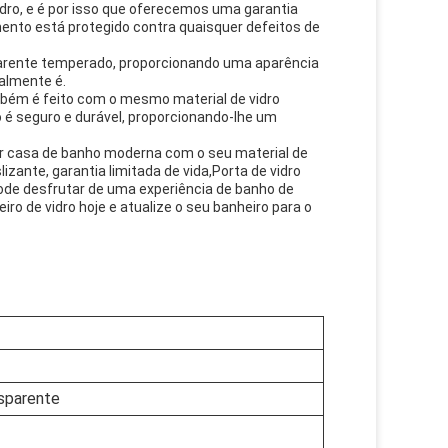
dro, e é por isso que oferecemos uma garantia
imento está protegido contra quaisquer defeitos de
sparente temperado, proporcionando uma aparência
almente é.
ambém é feito com o mesmo material de vidro
o é seguro e durável, proporcionando-lhe um
uer casa de banho moderna com o seu material de
zante, garantia limitada de vida,Porta de vidro
pode desfrutar de uma experiência de banho de
ro de vidro hoje e atualize o seu banheiro para o
sparente