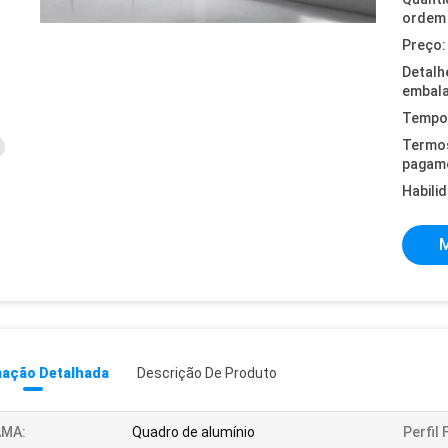
ordem 
Preço:
Detalh
embal
Tempo 
Termo
pagam
Habili
M
mação Detalhada
Descrição De Produto
AMA:
Quadro de alumínio
Perfil 