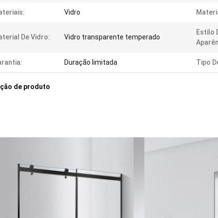
teriais:
Vidro
Materi
Estilo
terial De Vidro:
Vidro transparente temperado
Aparên
rantia:
Duração limitada
Tipo D
ição de produto