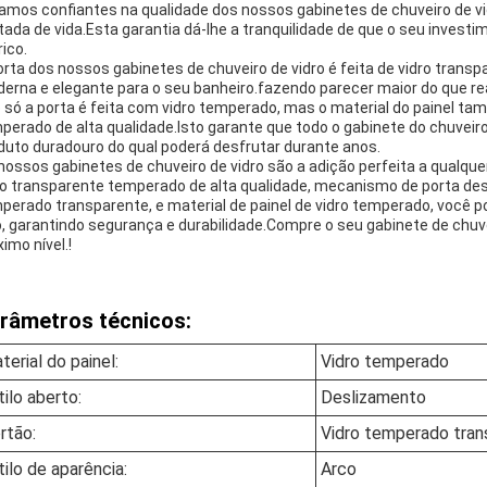
amos confiantes na qualidade dos nossos gabinetes de chuveiro de vi
itada de vida.Esta garantia dá-lhe a tranquilidade de que o seu invest
rico.
orta dos nossos gabinetes de chuveiro de vidro é feita de vidro tran
erna e elegante para o seu banheiro.fazendo parecer maior do que re
 só a porta é feita com vidro temperado, mas o material do painel t
perado de alta qualidade.Isto garante que todo o gabinete do chuveir
duto duradouro do qual poderá desfrutar durante anos.
nossos gabinetes de chuveiro de vidro são a adição perfeita a qualq
ro transparente temperado de alta qualidade, mecanismo de porta desli
perado transparente, e material de painel de vidro temperado, você 
o, garantindo segurança e durabilidade.Compre o seu gabinete de chuvei
imo nível.!
râmetros técnicos:
terial do painel:
Vidro temperado
tilo aberto:
Deslizamento
rtão:
Vidro temperado tran
tilo de aparência:
Arco