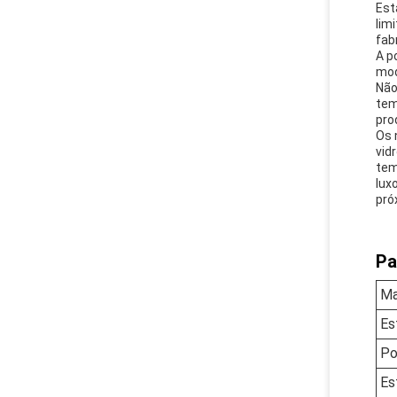
Est
lim
fab
A p
mod
Não
tem
pro
Os 
vid
tem
lux
próx
Pa
Ma
Es
Po
Es