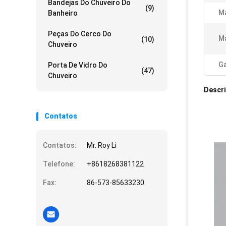
Bandejas Do Chuveiro Do
(9)
Ma
Banheiro
Peças Do Cerco Do
Ma
(10)
Chuveiro
Ga
Porta De Vidro Do
(47)
Chuveiro
Descr
Contatos
Contatos:
Mr. Roy Li
Telefone:
+8618268381122
Fax:
86-573-85633230