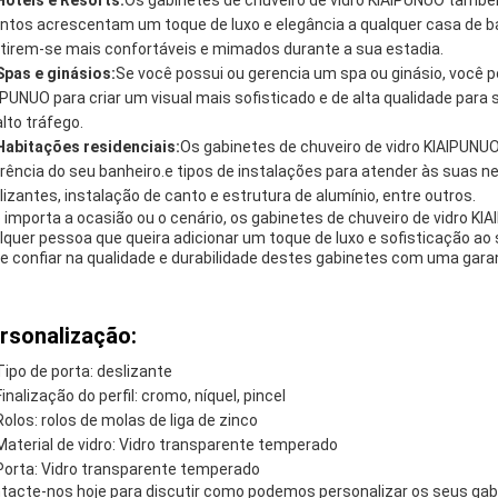
Hotéis e Resorts:
Os gabinetes de chuveiro de vidro KIAIPUNUO também
intos acrescentam um toque de luxo e elegância a qualquer casa de 
tirem-se mais confortáveis e mimados durante a sua estadia.
Spas e ginásios:
Se você possui ou gerencia um spa ou ginásio, você p
IPUNUO para criar um visual mais sofisticado e de alta qualidade para
alto tráfego.
Habitações residenciais:
Os gabinetes de chuveiro de vidro KIAIPUNUO
rência do seu banheiro.e tipos de instalações para atender às suas n
lizantes, instalação de canto e estrutura de alumínio, entre outros.
 importa a ocasião ou o cenário, os gabinetes de chuveiro de vidro KI
lquer pessoa que queira adicionar um toque de luxo e sofisticação ao
e confiar na qualidade e durabilidade destes gabinetes com uma garant
rsonalização:
Tipo de porta: deslizante
Finalização do perfil: cromo, níquel, pincel
Rolos: rolos de molas de liga de zinco
Material de vidro: Vidro transparente temperado
Porta: Vidro transparente temperado
tacte-nos hoje para discutir como podemos personalizar os seus gabi