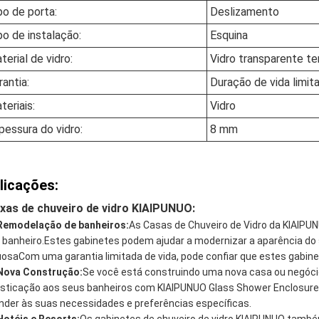
po de porta:
Deslizamento
po de instalação:
Esquina
terial de vidro:
Vidro transparente t
rantia:
Duração de vida limit
teriais:
Vidro
pessura do vidro:
8 mm
licações:
xas de chuveiro de vidro KIAIPUNUO:
Remodelação de banheiros:
As Casas de Chuveiro de Vidro da KIAIPU
 banheiro.Estes gabinetes podem ajudar a modernizar a aparência do
uosaCom uma garantia limitada de vida, pode confiar que estes gabine
Nova Construção:
Se você está construindo uma nova casa ou negócio
isticação aos seus banheiros com KIAIPUNUO Glass Shower Enclosure
nder às suas necessidades e preferências específicas.