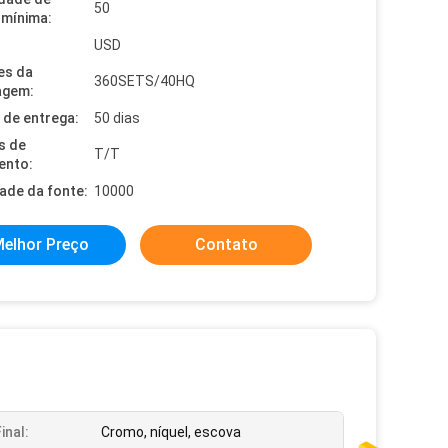
50
mínima:
USD
es da
360SETS/40HQ
agem:
de entrega:
50 dias
s de
T/T
ento:
dade da fonte:
10000
elhor Preço
Contato
Final:
Cromo, níquel, escova