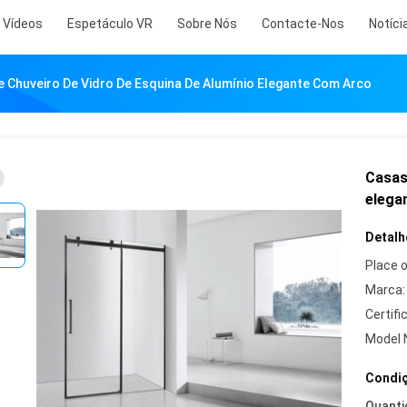
Vídeos
Espetáculo VR
Sobre Nós
Contacte-Nos
Notíci
 Chuveiro De Vidro De Esquina De Alumínio Elegante Com Arco
Casas 
elega
Detalh
Place o
Marca:
Certifi
Model 
Condiç
Quanti