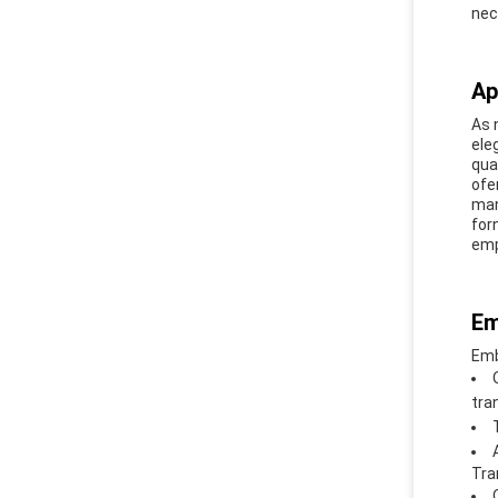
nec
Ap
As 
ele
qua
ofe
man
for
emp
Em
Emb
tra
Tra