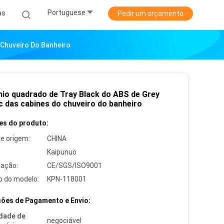
Portuguese
as
Pedir um orçamento
 Chuveiro Do Banheiro
nio quadrado de Tray Black do ABS de Grey
ic das cabines do chuveiro do banheiro
es do produto:
de origem:
CHINA
Kaipunuo
cação:
CE/SGS/ISO9001
 do modelo:
KPN-118001
ões de Pagamento e Envio:
dade de
negociável