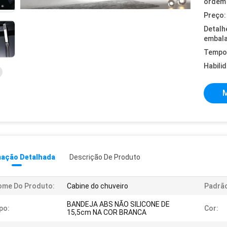
ordem 
Preço:
Detalh
embal
Tempo 
Habili
M
mação Detalhada
Descrição De Produto
ome Do Produto:
Cabine do chuveiro
Padrã
BANDEJA ABS NÃO SILICONE DE
po:
Cor:
15,5cm NA COR BRANCA