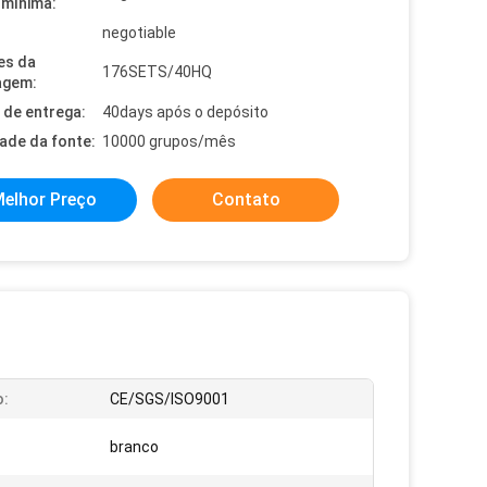
mínima:
negotiable
es da
176SETS/40HQ
agem:
de entrega:
40days após o depósito
dade da fonte:
10000 grupos/mês
elhor Preço
Contato
o:
CE/SGS/ISO9001
branco