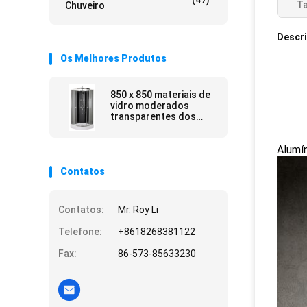
(47)
T
Chuveiro
Descr
Os Melhores Produtos
850 x 850 materiais de
vidro moderados
transparentes dos
compartimentos do
chuveiro do quadrante
Alumín
do banheiro
Contatos
Contatos:
Mr. Roy Li
Telefone:
+8618268381122
Fax:
86-573-85633230