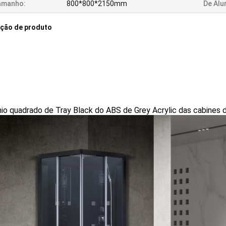
amanho:
800*800*2150mm
De Alu
ição de produto
io quadrado de Tray Black do ABS de Grey Acrylic das cabines d