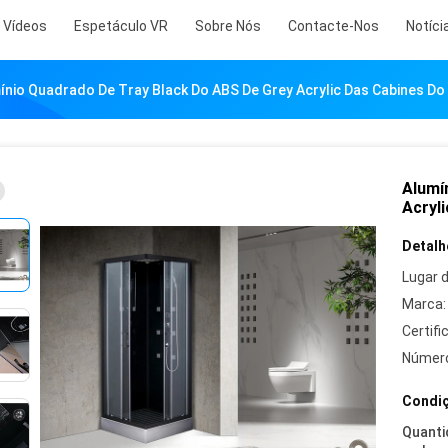
Vídeos
Espetáculo VR
Sobre Nós
Contacte-Nos
Notíci
ínio Quadrado De Tray Black Do ABS De Grey Acrylic Das Cabines Do
Alumí
Acryl
Detalh
Lugar 
Marca:
Certifi
Número
Condiç
Quanti