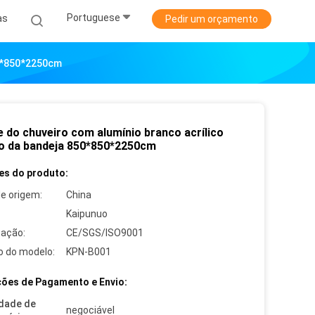
Portuguese
as
Pedir um orçamento
50*850*2250cm
e do chuveiro com alumínio branco acrílico
o da bandeja 850*850*2250cm
es do produto:
de origem:
China
Kaipunuo
cação:
CE/SGS/ISO9001
 do modelo:
KPN-B001
ões de Pagamento e Envio:
dade de
negociável