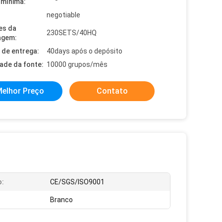
mínima:
negotiable
es da
230SETS/40HQ
agem:
de entrega:
40days após o depósito
dade da fonte:
10000 grupos/mês
elhor Preço
Contato
o:
CE/SGS/ISO9001
Branco