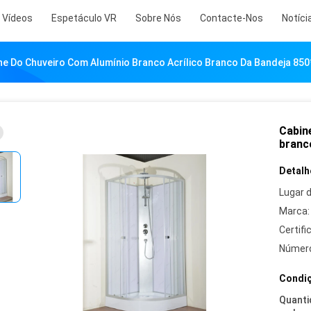
Vídeos
Espetáculo VR
Sobre Nós
Contacte-Nos
Notíci
ne Do Chuveiro Com Alumínio Branco Acrílico Branco Da Bandeja 8
Cabin
branc
Detalh
Lugar 
Marca:
Certifi
Número
Condiç
Quanti