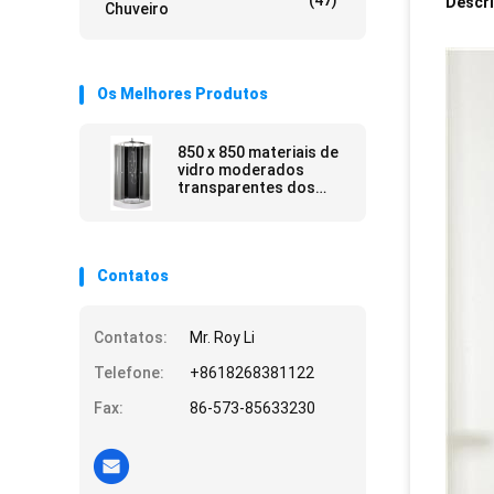
(47)
Descr
Chuveiro
Os Melhores Produtos
850 x 850 materiais de
vidro moderados
transparentes dos
compartimentos do
chuveiro do quadrante
do banheiro
Contatos
Contatos:
Mr. Roy Li
Telefone:
+8618268381122
Fax:
86-573-85633230