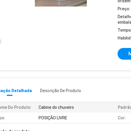
ordem 
Preço:
Detalh
embal
Tempo 
Habili
M
mação Detalhada
Descrição De Produto
ome Do Produto:
Cabine do chuveiro
Padrã
po:
POSIÇÃO LIVRE
Cor: