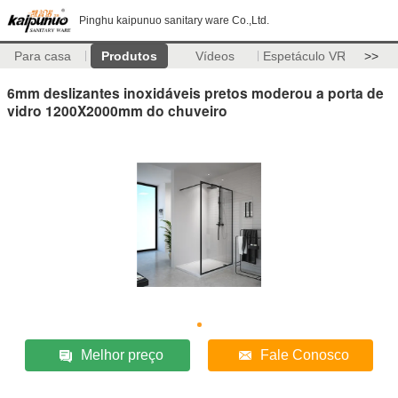
Pinghu kaipunuo sanitary ware Co.,Ltd.
Para casa
Produtos
Vídeos
Espetáculo VR
>>
6mm deslizantes inoxidáveis pretos moderou a porta de
vidro 1200X2000mm do chuveiro
Melhor preço
Fale Conosco