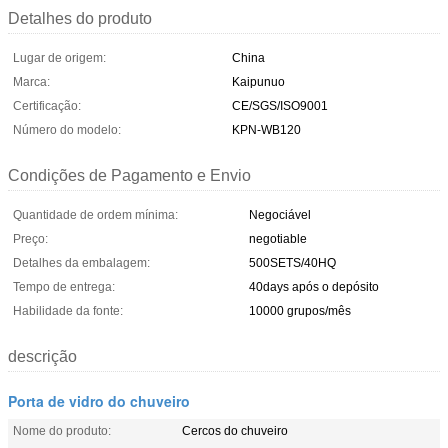
Detalhes do produto
Lugar de origem:
China
Marca:
Kaipunuo
Certificação:
CE/SGS/ISO9001
Número do modelo:
KPN-WB120
Condições de Pagamento e Envio
Quantidade de ordem mínima:
Negociável
Preço:
negotiable
Detalhes da embalagem:
500SETS/40HQ
Tempo de entrega:
40days após o depósito
Habilidade da fonte:
10000 grupos/mês
descrição
Porta de vidro do chuveiro
Nome do produto:
Cercos do chuveiro