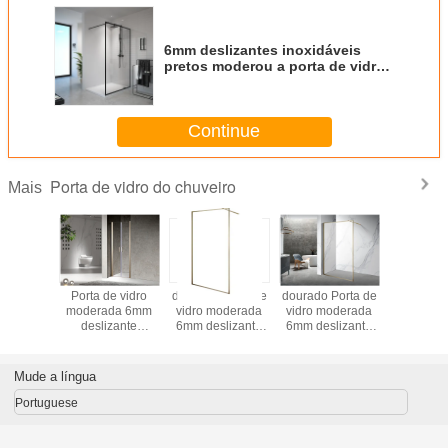
6mm deslizantes inoxidáveis
pretos moderou a porta de vidro
1200X2000mm do chuveiro
Continue
Porta de vidro do chuveiro
Mais
estando
Porta de vidro
dourado Porta de
dourado Porta de
Duche
derado à
moderada 6mm
vidro moderada
vidro moderada
alumínio
a de
deslizante
6mm deslizante
6mm deslizante
encerrar 
ões do
inoxidável
inoxidável
inoxidável
de fech
 do pivô
1200X2000mm
1200X2000mm
1200X2000mm
suave co
 de vidro
do chuveiro
do chuveiro
do chuveiro
grandes 
Mude a língua
uveiro
8mm v
Portuguese