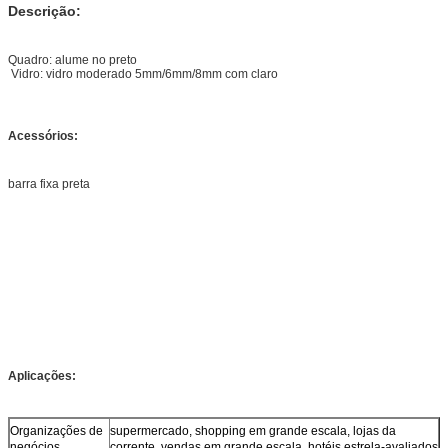
Descrição:
Quadro: alume no preto
Vidro: vidro moderado 5mm/6mm/8mm com claro
Acessórios:
barra fixa preta
Aplicações:
Organizações de
supermercado, shopping em grande escala, lojas da
negócios
corrente, vendas em grande escala, hotéis estrela-avaliados