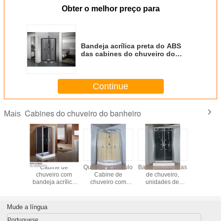
Obter o melhor preço para
Bandeja acrílica preta do ABS
das cabines do chuveiro do
banheiro
Continue
Cabines do chuveiro do banheiro
Mais
e Círculo
Cabine de
Quadrante Círculo
Banheiro Cabinas
850 x 
ne de
chuveiro com
Cabine de
de chuveiro,
materiais 
ro com
bandeja acrílica
chuveiro com
unidades de
moder
acrílica
branca
bandeja acrílica
chuveiro 900 X
transparen
ca de
1100*800*2150cm
branca de
900 X 2150 mm
comparti
 cromado
de alumínio silício
alumínio cromado
quadrados
do chuve
Mude a língua
quadran
banhe
Portuguese