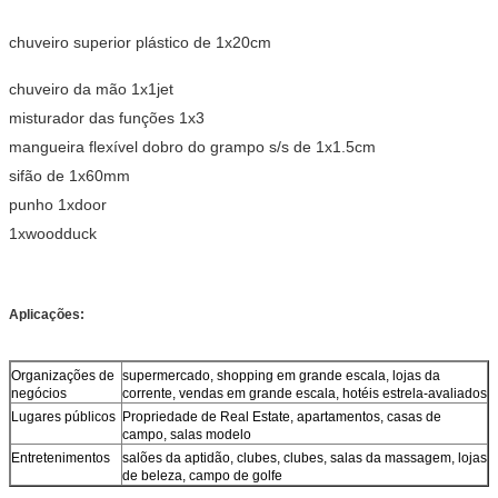
chuveiro superior plástico de 1x20cm
chuveiro da mão 1x1jet
misturador das funções 1x3
mangueira flexível dobro do grampo s/s de 1x1.5cm
sifão de 1x60mm
punho 1xdoor
1xwoodduck
Aplicações:
Organizações de
supermercado, shopping em grande escala, lojas da
negócios
corrente, vendas em grande escala, hotéis estrela-avaliados
Lugares públicos
Propriedade de Real Estate, apartamentos, casas de
campo, salas modelo
Entretenimentos
salões da aptidão, clubes, clubes, salas da massagem, lojas
de beleza, campo de golfe