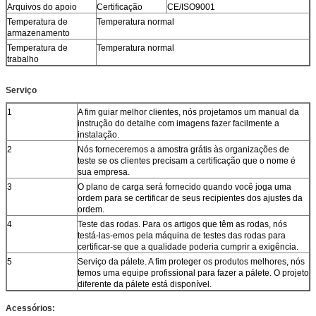
Arquivos do apoio
Certificação
CE/ISO9001
Temperatura de
Temperatura normal
armazenamento
Temperatura de
Temperatura normal
trabalho
Serviço
1
A fim guiar melhor clientes, nós projetamos um manual da
instrução do detalhe com imagens fazer facilmente a
instalação.
2
Nós forneceremos a amostra grátis às organizações de
teste se os clientes precisam a certificação que o nome é
sua empresa.
3
O plano de carga será fornecido quando você joga uma
ordem para se certificar de seus recipientes dos ajustes da
ordem.
4
Teste das rodas. Para os artigos que têm as rodas, nós
testá-las-emos pela máquina de testes das rodas para
certificar-se que a qualidade poderia cumprir a exigência.
5
Serviço da pálete. A fim proteger os produtos melhores, nós
temos uma equipe profissional para fazer a pálete. O projeto
diferente da pálete está disponível.
Acessórios: