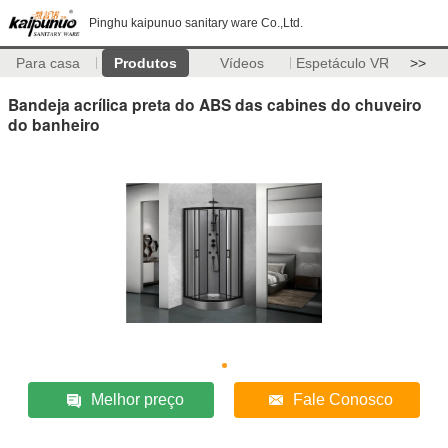
Pinghu kaipunuo sanitary ware Co.,Ltd.
Para casa
Produtos
Vídeos
Espetáculo VR
>>
Bandeja acrílica preta do ABS das cabines do chuveiro
do banheiro
Melhor preço
Fale Conosco