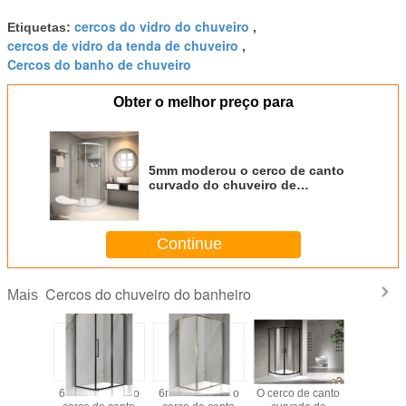
cercos do vidro do chuveiro
Etiquetas:
,
cercos de vidro da tenda de chuveiro
,
Cercos do banho de chuveiro
Obter o melhor preço para
5mm moderou o cerco de canto
curvado do chuveiro de
900x900x2000mm o banheiro de
vidro, o chuveiro e os cercos do
banho
Continue
Cercos do chuveiro do banheiro
Mais
900mm
6mm moderou o
6mm moderou o
O cerco de canto
Casas