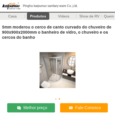
Pinghu kaipunuo sanitary ware Co.,Ltd.
Casa
Produtos
Vídeos
Show de RV
Quem
5mm moderou o cerco de canto curvado do chuveiro de
900x900x2000mm o banheiro de vidro, o chuveiro e os
cercos do banho
Melhor preço
Fale Conosco